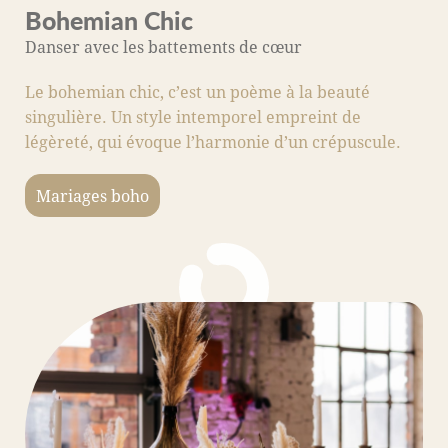
Bohemian Chic
M
Danser avec les battements de cœur
A
Le bohemian chic, c’est un poème à la beauté
C
singulière. Un style intemporel empreint de
s
légèreté, qui évoque l’harmonie d’un crépuscule.
fo
c
Mariages boho