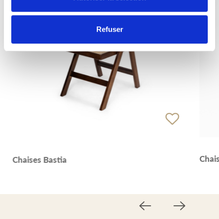
Refuser
Chai
Chaises Bastia