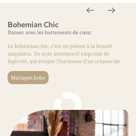
Bohemian Chic
M
Danser avec les battements de cœur
A
Le bohemian chic, c’est un poème à la beauté
C
singulière. Un style intemporel empreint de
s
légèreté, qui évoque l’harmonie d’un crépuscule.
fo
c
Mariages boho