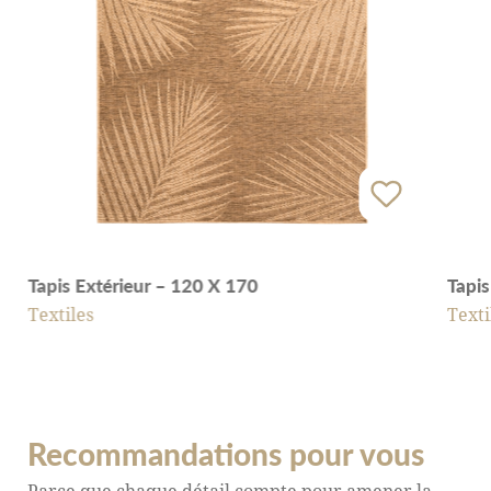
Tapis Extérieur – 120 X 170
Tapis
Textiles
Texti
Recommandations pour vous
Parce que chaque détail compte pour amener la