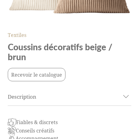
Textiles
Coussins décoratifs beige /
brun
Recevoir le catalogue
Description
Les coussins décoratifs beige et brun apportent une
Fiables & discrets
ambiance chaleureuse et naturelle à vos
Conseils créatifs
aménagements. Leurs teintes douces et terreuses
Accompagnement