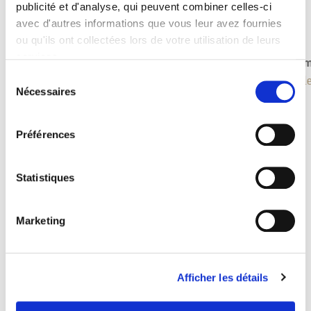
publicité et d'analyse, qui peuvent combiner celles-ci
avec d'autres informations que vous leur avez fournies
ou qu'ils ont collectées lors de votre utilisation de leurs
services.
Dehaan 200
Miam
Sélection
Tables à manger
Table
Nécessaires
du
consentement
Préférences
Statistiques
Marketing
Souvent recherchés avec
Afficher les détails
Les combos gagnants