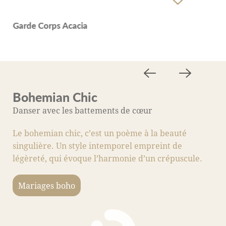
Garde Corps Acacia
Bohemian Chic
M
Danser avec les battements de cœur
A
Le bohemian chic, c’est un poème à la beauté
C
singulière. Un style intemporel empreint de
s
légèreté, qui évoque l’harmonie d’un crépuscule.
fo
c
Mariages boho