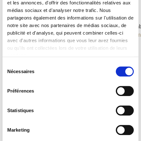
et les annonces, d'offrir des fonctionnalités relatives aux
médias sociaux et d'analyser notre trafic. Nous
partageons également des informations sur l'utilisation de
Foxtail 60
Bamb
notre site avec nos partenaires de médias sociaux, de
publicité et d'analyse, qui peuvent combiner celles-ci
Pflanzen und Bäume
Pfla
avec d'autres informations que vous leur avez fournies
ou qu'ils ont collectées lors de votre utilisation de leurs
services.
Sélection
Nécessaires
du
consentement
Préférences
Statistiques
Marketing