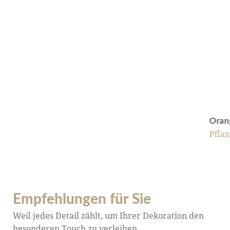
Oran
Pfla
Empfehlungen für Sie
Weil jedes Detail zählt, um Ihrer Dekoration den
besonderen Touch zu verleihen.