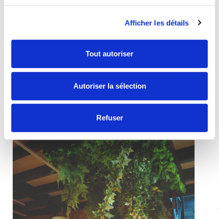
Oft gesucht mit
Afficher les détails
Gewinnbringende Kombos
ALLE ENTDECKEN
Tout autoriser
Autoriser la sélection
Refuser