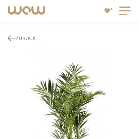
0
ZURÜCK