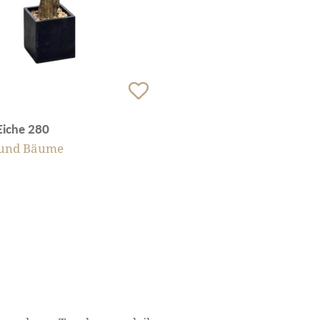
iche 280
 und Bäume