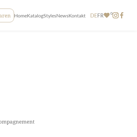
0
DE
FR
aren
Home
Katalog
Styles
News
Kontakt
ompagnement