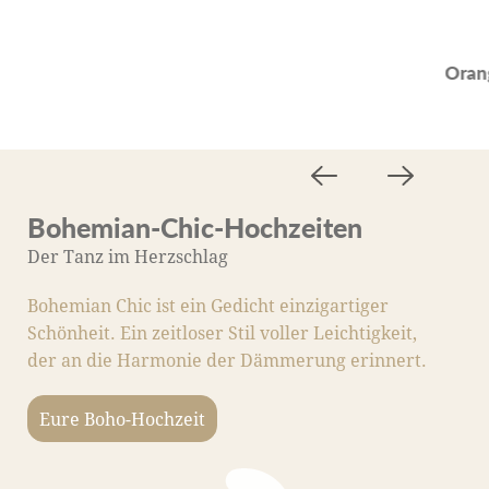
Oran
Bohemian-Chic-Hochzeiten
M
Der Tanz im Herzschlag
D
Bohemian Chic ist ein Gedicht einzigartiger
M
Schönheit. Ein zeitloser Stil voller Leichtigkeit,
S
der an die Harmonie der Dämmerung erinnert.
Li
m
Eure Boho-Hochzeit