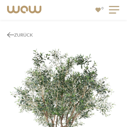
0
ZURÜCK