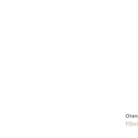
Oran
Pfla