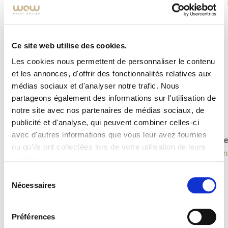
Ce site web utilise des cookies.
Les cookies nous permettent de personnaliser le contenu
et les annonces, d'offrir des fonctionnalités relatives aux
médias sociaux et d'analyser notre trafic. Nous
partageons également des informations sur l'utilisation de
notre site avec nos partenaires de médias sociaux, de
Bamboo 200
publicité et d'analyse, qui peuvent combiner celles-ci
Pflanzen und Bäume
avec d'autres informations que vous leur avez fournies
Eich
ou qu'ils ont collectées lors de votre utilisation de leurs
Pfla
services.
Sélection
Nécessaires
du
consentement
Préférences