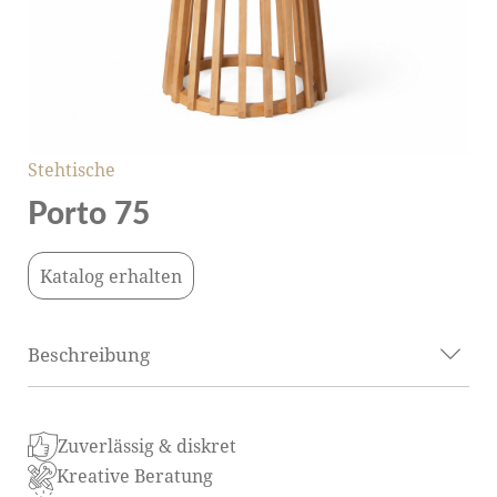
Stehtische
Porto 75
Katalog erhalten
Beschreibung
Der Stehtisch „Porto“ ist ein elegantes Möbelstück,
Zuverlässig & diskret
das Natürlichkeit, optische Leichtigkeit und
Kreative Beratung
strukturelle Stabilität vereint. Er besteht