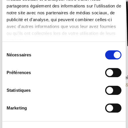
partageons également des informations sur l'utilisation de
notre site avec nos partenaires de médias sociaux, de
publicité et d'analyse, qui peuvent combiner celles-ci
avec d'autres informations que vous leur avez fournies
ou qu'ils ont collectées lors de votre utilisation de leurs
services.
Sélection
Nécessaires
du
consentement
Préférences
Standascher
Arbe
Verschiedenes
Bar 
Statistiques
Marketing
Oft gesucht mit