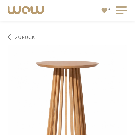
0
ZURÜCK