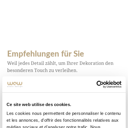
Der Stehtisch „Porto” ist die ideale Wahl für alle,
die nach Möbeln suchen, die ästhetisch, funktional
und zeitlos sind. Er verleiht Veranstaltungen
Charakter und Authentizität und erfüllt gleichzeitig
die praktischen Anforderungen von Eventprofis.
Empfehlungen für Sie
Weil jedes Detail zählt, um Ihrer Dekoration den
besonderen Touch zu verleihen.
ALLE ENTDECKEN
Ce site web utilise des cookies.
Les cookies nous permettent de personnaliser le contenu
et les annonces, d'offrir des fonctionnalités relatives aux
médias sociaux et d'analyser notre trafic. Nous