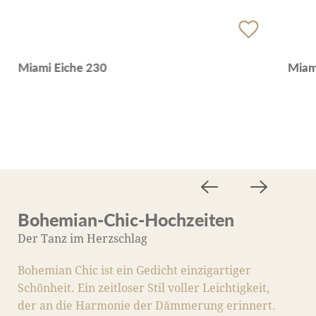
Miami Eiche 230
Miam
Bohemian-Chic-Hochzeiten
M
Der Tanz im Herzschlag
D
Bohemian Chic ist ein Gedicht einzigartiger
M
Schönheit. Ein zeitloser Stil voller Leichtigkeit,
S
der an die Harmonie der Dämmerung erinnert.
Li