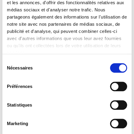
et les annonces, d'offrir des fonctionnalités relatives aux
médias sociaux et d'analyser notre trafic. Nous
partageons également des informations sur l'utilisation de
notre site avec nos partenaires de médias sociaux, de
publicité et d'analyse, qui peuvent combiner celles-ci
avec d'autres informations que vous leur avez fournies
ou qu'ils ont collectées lors de votre utilisation de leurs
services.
Sélection
Nécessaires
du
consentement
Suspension lanterne en tissu – 2 pièces
Préférences
Supensions
Statistiques
Marketing