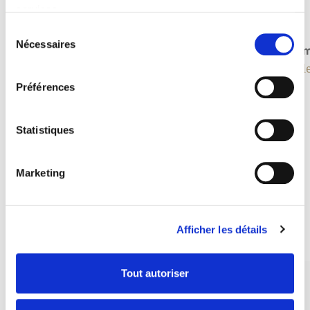
services.
Sélection
Nécessaires
du
Shanghai Iron 60
Miam
consentement
Tables hautes
Table
Préférences
Statistiques
Souvent recherchés avec
Marketing
Les combos gagnants
DÉCOUVRIR TOUT
Afficher les détails
Tout autoriser