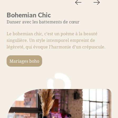
Bohemian Chic
M
Danser avec les battements de cœur
A
Le bohemian chic, c’est un poème à la beauté
C
singulière. Un style intemporel empreint de
s
légèreté, qui évoque l’harmonie d’un crépuscule.
fo
c
Mariages boho