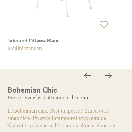
Tabouret Ottawa Blanc
Méditérraneen
Bohemian Chic
M
Danser avec les battements de cœur
A
Le bohemian chic, c’est un poème à la beauté
C
singulière. Un style intemporel empreint de
s
légèreté, qui évoque l’harmonie d’un crépuscule.
fo