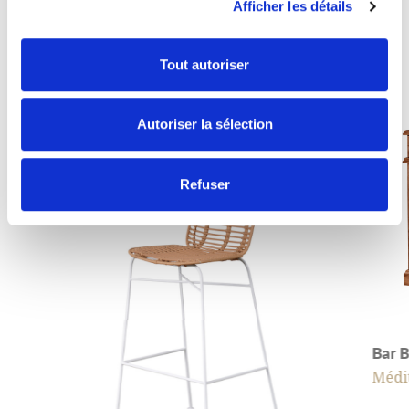
Afficher les détails
DÉCOUVRIR TOUT
Tout autoriser
Autoriser la sélection
Refuser
Bar 
Médi