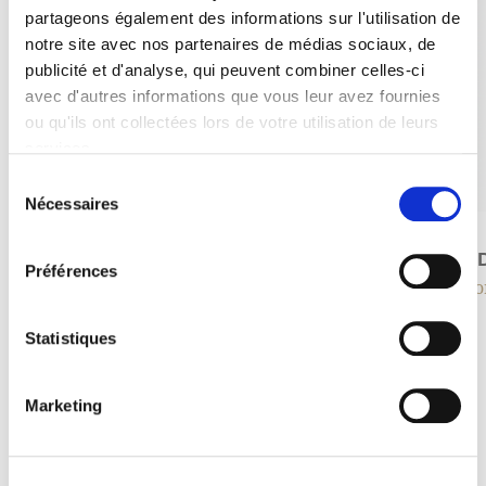
partageons également des informations sur l'utilisation de
notre site avec nos partenaires de médias sociaux, de
publicité et d'analyse, qui peuvent combiner celles-ci
avec d'autres informations que vous leur avez fournies
ou qu'ils ont collectées lors de votre utilisation de leurs
services.
Sélection
Nécessaires
du
Pyramide Chauffante
consentement
Chauffage
Trio 
Préférences
Déco
Statistiques
Marketing
Souvent recherchés avec
Les combos gagnants