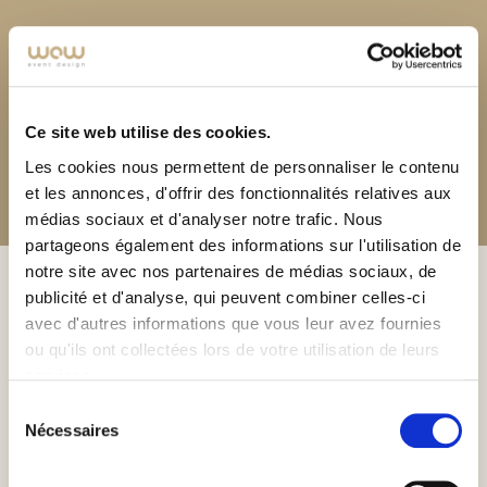
Envoyez votre wishlist pour un devis
individualisé ou prenez contact pour tout
autre renseignement.
Ce site web utilise des cookies.
Les cookies nous permettent de personnaliser le contenu
Prendre rendez-vous
et les annonces, d'offrir des fonctionnalités relatives aux
médias sociaux et d'analyser notre trafic. Nous
partageons également des informations sur l'utilisation de
notre site avec nos partenaires de médias sociaux, de
publicité et d'analyse, qui peuvent combiner celles-ci
Bohemian-Chic-Hochzeiten
M
avec d'autres informations que vous leur avez fournies
ou qu'ils ont collectées lors de votre utilisation de leurs
Der Tanz im Herzschlag
D
services.
Bohemian Chic ist ein Gedicht einzigartiger
M
Sélection
Schönheit. Ein zeitloser Stil voller Leichtigkeit,
S
Nécessaires
du
der an die Harmonie der Dämmerung erinnert.
Li
consentement
m