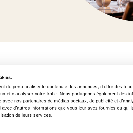
Newsletter
okies.
Email
t de personnaliser le contenu et les annonces, d'offrir des fonct
ux et d'analyser notre trafic. Nous partageons également des in
9 11
site avec nos partenaires de médias sociaux, de publicité et d'anal
gn.de
Ich möchte auch Werbeangebote und d
 avec d'autres informations que vous leur avez fournies ou qu'il
Nachrichten von wow erhalten.
lisation de leurs services.