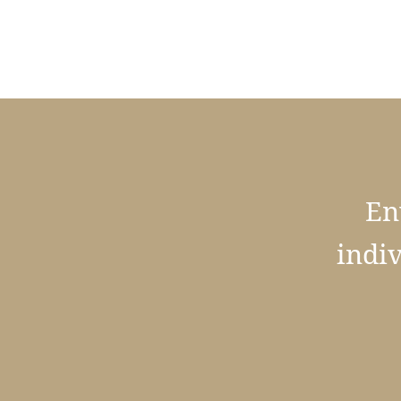
En
indi