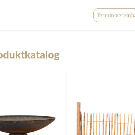
Termin vereinb
oduktkatalog