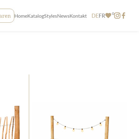
0
DE
FR
aren
Home
Katalog
Styles
News
Kontakt