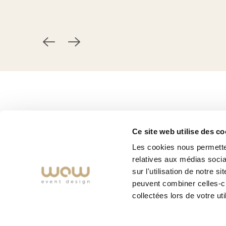
Home
Belgique
Allemagne
Katalog
Gewerbestraße 2
Oppenhoffallee 143
Ce site web utilise des co
Styles
B - 4731 Eynatten
D - 52066 Aachen
Les cookies nous permetten
News
relatives aux médias socia
+32 (0)87 84 61 63
+49 (0) 241 969 99
Kontakt
sur l'utilisation de notre 
info@woweventdesign.be
info@woweventdesi
peuvent combiner celles-ci
collectées lors de votre uti