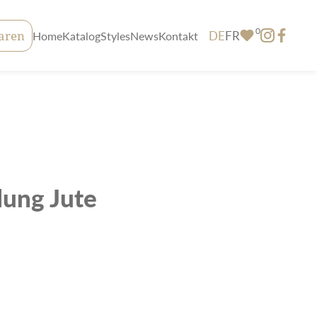
0
DE
FR
aren
Home
Katalog
Styles
News
Kontakt
ung Jute