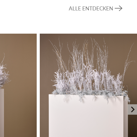
sich nahtlos in eine Vielzahl von Dekorationsstilen
ALLE ENTDECKEN
ne ästhetische Aufwertung des Veranstaltungsortes,
chfeste Basis, die die Sicherheit und den Komfort
ngen mit unserer Jute-Bodenverkleidung
hnen eine natürliche und ansprechende Note. Diese
ür Veranstalter, die nach einer
en und stilvollen Lösung suchen, um ihren
tigen Charakter zu verleihen.