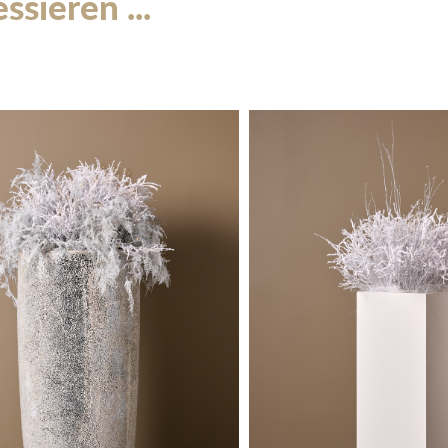
sieren ...
Jute-Bodenverkleidung fügt 
ein. Sie bietet nicht nur ei
sondern dient auch als ruts
der Gäste gewährleistet.
Indem Sie Ihre Veranstaltu
ausstatten, verleihen Sie i
Bodenverkleidung ist ideal f
umweltfreundlichen, robust
Eventräumen einen einzigar