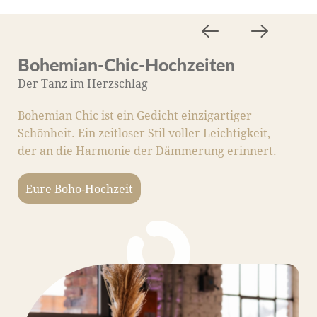
Bohemian-Chic-Hochzeiten
M
Der Tanz im Herzschlag
D
Bohemian Chic ist ein Gedicht einzigartiger
M
Schönheit. Ein zeitloser Stil voller Leichtigkeit,
S
der an die Harmonie der Dämmerung erinnert.
Li
m
Eure Boho-Hochzeit