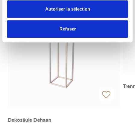
Autoriser la sélection
Refuser
Tren
Dekosäule Dehaan