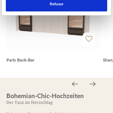
Refuser
Paris Back-Bar
Shan
Bohemian-Chic-Hochzeiten
M
Der Tanz im Herzschlag
D