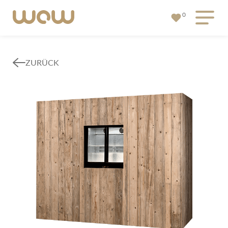
0
ZURÜCK