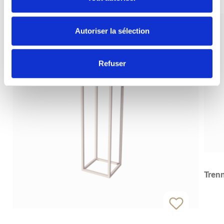
Autoriser la sélection
Refuser
Tren