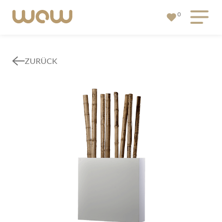
0
ZURÜCK