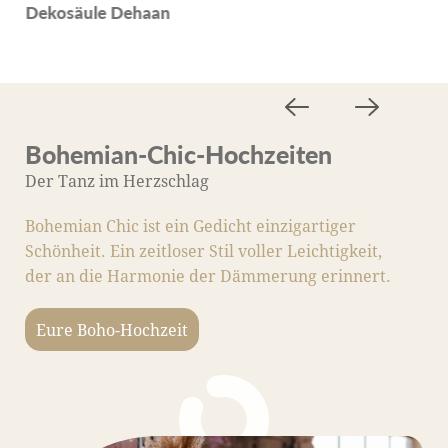
Dekosäule Dehaan
Bohemian-Chic-Hochzeiten
M
Der Tanz im Herzschlag
D
Bohemian Chic ist ein Gedicht einzigartiger
M
Schönheit. Ein zeitloser Stil voller Leichtigkeit,
S
der an die Harmonie der Dämmerung erinnert.
Li
m
Eure Boho-Hochzeit