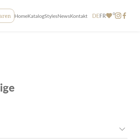
0
DE
FR
aren
Home
Katalog
Styles
News
Kontakt
ige