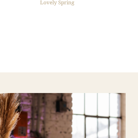
Lovely Spring
Me
Das