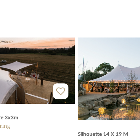
ire 3x3m
ring
Silhouette 14 X 19 M