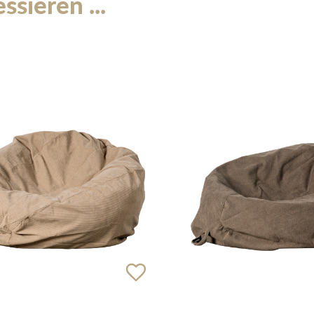
sieren ...
Das „Miami“ Sofa ist perfe
geeignet, von entspannten G
Empfängen. Es kombiniert Ä
einen komfortablen Ort zu
Insgesamt ist das „Miami“ 
Veranstaltungsplaner, die e
Möbelstück für den Außenbe
Veranstaltungsumgebungen e
bietet.