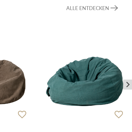
ALLE ENTDECKEN
kt für verschiedene Veranstaltungskonzepte
artenpartys bis hin zu stilvollen Outdoor-
sthetik mit Funktionalität und bietet den Gästen
m Entspannen und Genießen der Veranstaltung.
Sofa eine ausgezeichnete Wahl für
in elegantes, langlebiges und komfortables
reich suchen, das sich nahtlos in verschiedene
infügt und sowohl Stil als auch Funktionalität