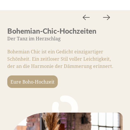
Bohemian-Chic-Hochzeiten
M
Der Tanz im Herzschlag
D
Bohemian Chic ist ein Gedicht einzigartiger
M
Schönheit. Ein zeitloser Stil voller Leichtigkeit,
S
der an die Harmonie der Dämmerung erinnert.
Li
m
Eure Boho-Hochzeit