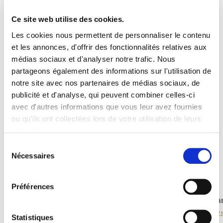
Ce site web utilise des cookies.
Les cookies nous permettent de personnaliser le contenu
et les annonces, d'offrir des fonctionnalités relatives aux
médias sociaux et d'analyser notre trafic. Nous
partageons également des informations sur l'utilisation de
notre site avec nos partenaires de médias sociaux, de
publicité et d'analyse, qui peuvent combiner celles-ci
avec d'autres informations que vous leur avez fournies
ou qu'ils ont collectées lors de votre utilisation de leurs
services.
Sélection
Nécessaires
du
consentement
Préférences
Kunstrasen
Infra
Holzboden & Bodenabdeckung
Heiz
Statistiques