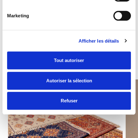
Marketing
Oft gesucht mit
Afficher les détails
Gewinnbringende Kombos
ALLE ENTDECKEN
Tout autoriser
Autoriser la sélection
Refuser