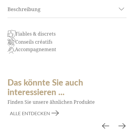
Beschreibung
Der Raumteiler Oktoberfest bringt echte
Fiables & discrets
bayerische Festzelt-Atmosphäre auf Ihr Event.
Conseils créatifs
Mit Bierkrug, Fass und Brezn-Motiv eignet er sich
Accompagnement
perfekt für Oktoberfest- oder Bier-Events.
Das könnte Sie auch
interessieren ...
Finden Sie unsere ähnlichen Produkte
ALLE ENTDECKEN