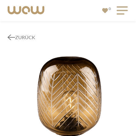
0
ZURÜCK