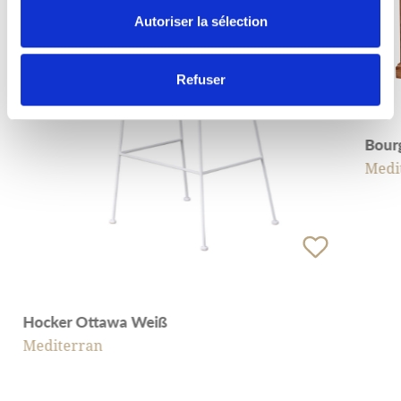
Autoriser la sélection
Refuser
Bour
Medi
Hocker Ottawa Weiß
Mediterran