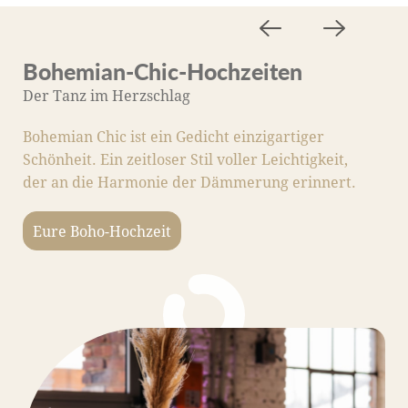
Bohemian-Chic-Hochzeiten
M
Der Tanz im Herzschlag
D
Bohemian Chic ist ein Gedicht einzigartiger
M
Schönheit. Ein zeitloser Stil voller Leichtigkeit,
S
der an die Harmonie der Dämmerung erinnert.
Li
m
Eure Boho-Hochzeit