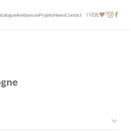
0
FR
DE
atalogue
Ambiances
Projets
News
Contact
ogne