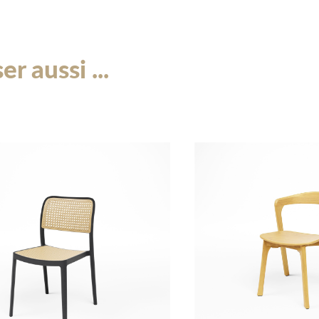
améliorant l’expérience glo
La construction robuste en
r aussi ...
attrayante, mais aussi la long
choix fiable pour des événem
La chaise « Bourgogne » offr
charme champêtre, ce qui en
recherchant une chaise avec
événements. Sa combinaison 
en fait un élément indispe
gamme et élégants.