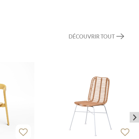
bale de l’événement.
 bois massif assure non seulement une apparence
évité et la stabilité de la chaise. Cela en fait un
DÉCOUVRIR TOUT
ents de toutes tailles.
e un excellent mélange de confort, de style et de
 fait un choix idéal pour les organisateurs
 du caractère et de l’élégance pour leurs
de beauté classique et de fonctionnalité pratique
nsable pour une variété d’événements haut de