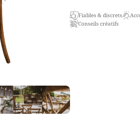
La chaise « Bourgogne » est
Fiables & discrets
Acc
à la fois une élégance clas
Conseils créatifs
massif, elle offre une chale
mariages rustiques, des dég
dans un cadre élégant et rur
Les dossiers croisés de la 
frappant qui lui donne un lo
soutien et un confort suppl
l’esthétique traditionnelle 
décors rustiques ou inspirés
En plus de son apparence at
assise rembourrée, assurant 
particulièrement important 
longtemps, comme lors de r
de vin. L’assise rembourrée 