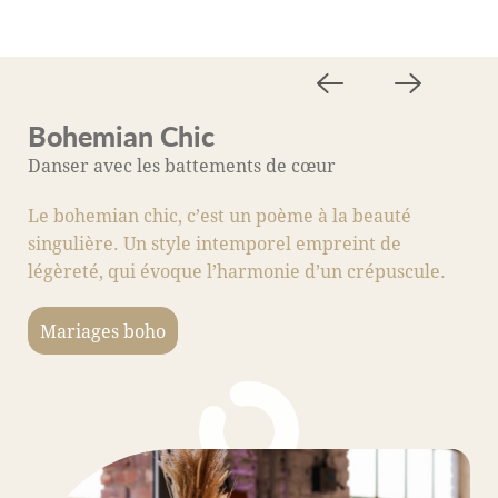
Bohemian Chic
M
Danser avec les battements de cœur
A
Le bohemian chic, c’est un poème à la beauté
C
singulière. Un style intemporel empreint de
s
légèreté, qui évoque l’harmonie d’un crépuscule.
fo
c
Mariages boho