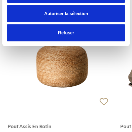
Autoriser la sélection
Refuser
Pouf Assis En Rotin
Pouf 