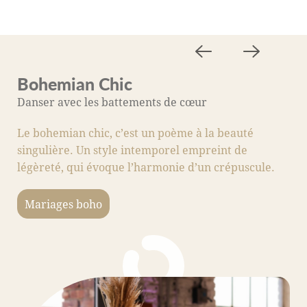
Bohemian Chic
M
Danser avec les battements de cœur
A
Le bohemian chic, c’est un poème à la beauté
C
singulière. Un style intemporel empreint de
s
légèreté, qui évoque l’harmonie d’un crépuscule.
fo
c
Mariages boho