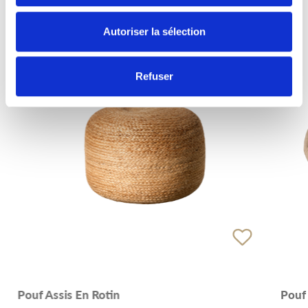
Autoriser la sélection
Refuser
Pouf Assis En Rotin
Pouf 