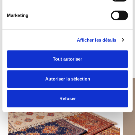
Marketing
Souvent recherchés avec
Afficher les détails
Les combos gagnants
DÉCOUVRIR TOUT
Tout autoriser
Autoriser la sélection
Refuser