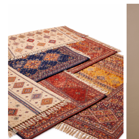
concevoir un photo corner aux accents italiens. Ils
plongent vos invités dans une atmosphère Dolce
Vita : soleil, terrasses animées, citronniers,
céramiques artisanales et soirées d’été au bord de
la mer.
Parfaits pour un thème italien, amalfi, côte
méditerranéenne ou summer chic, les séparateurs
Dolce Vita apportent structure, élégance et
caractère à votre scénographie.