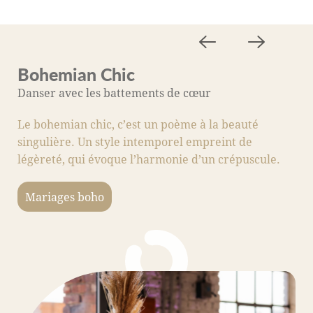
Bohemian Chic
M
Danser avec les battements de cœur
A
Le bohemian chic, c’est un poème à la beauté
C
singulière. Un style intemporel empreint de
s
légèreté, qui évoque l’harmonie d’un crépuscule.
fo
c
Mariages boho