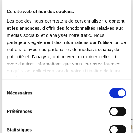
Ce site web utilise des cookies.
Les cookies nous permettent de personnaliser le contenu
et les annonces, d'offrir des fonctionnalités relatives aux
médias sociaux et d'analyser notre trafic. Nous
partageons également des informations sur l'utilisation de
notre site avec nos partenaires de médias sociaux, de
publicité et d'analyse, qui peuvent combiner celles-ci
avec d'autres informations que vous leur avez fournies
ou qu'ils ont collectées lors de votre utilisation de leurs
services.
Sélection
Nécessaires
du
consentement
Préférences
Arche Blanche
PAR-
Décoration thématique
Éclai
Statistiques