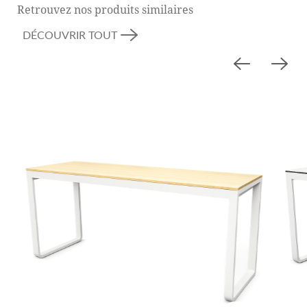
Retrouvez nos produits similaires
Le design de la table associe élégance et robustesse.
DÉCOUVRIR TOUT
Sa couleur noire lui confère une allure moderne et
raffinée, qui se démarque dans tout environnement
événementiel. Le matériau en fer du cadre assure
stabilité et longévité, ce qui est particulièrement
avantageux lors d’événements à forte
fréquentation.
Outre son utilisation pratique en tant que table, la
« Kitzbühl – Iron noire 120 » est également un point
fort visuel. Elle peut servir d’élément central de
décoration, en étant complétée par des
arrangements floraux, des lumières ou d’autres
éléments décoratifs, pour enrichir davantage
l’ambiance de l’événement.
La table haute « Kitzbühl – Iron noire 120 » offre
une combinaison parfaite d’élégance, de