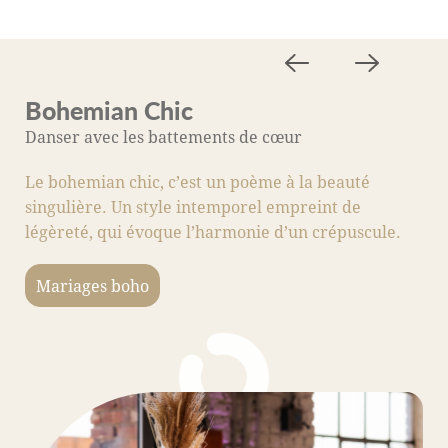
Bohemian Chic
M
Danser avec les battements de cœur
A
Le bohemian chic, c’est un poème à la beauté
C
singulière. Un style intemporel empreint de
s
légèreté, qui évoque l’harmonie d’un crépuscule.
fo
c
Mariages boho