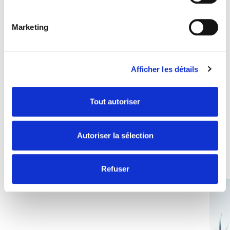
Marketing
Afficher les détails
Souvent recherchés avec
Tout autoriser
Les combos gagnants
Autoriser la sélection
DÉCOUVRIR TOUT
Refuser