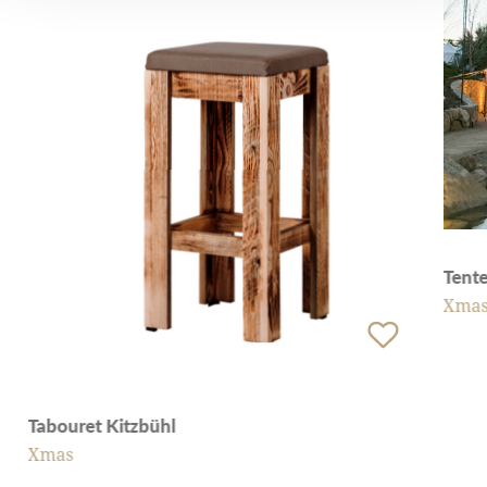
Tente
Xma
Tabouret Kitzbühl
Xmas