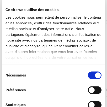
Ce site web utilise des cookies.
Les cookies nous permettent de personnaliser le contenu
et les annonces, d'offrir des fonctionnalités relatives aux
médias sociaux et d'analyser notre trafic. Nous
partageons également des informations sur l'utilisation de
notre site avec nos partenaires de médias sociaux, de
publicité et d'analyse, qui peuvent combiner celles-ci
avec d'autres informations que vous leur avez fournies
ou qu'ils ont collectées lors de votre utilisation de leurs
services.
Sélection
Nécessaires
du
consentement
Kitzbühl 160
Miam
Préférences
Tables hautes
Table
Statistiques