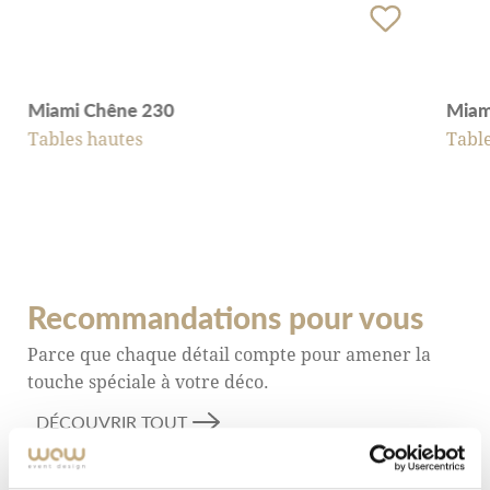
fonctionnalité et d’esthétique, la rendant
indispensable pour une variété d’événements. Sa
polyvalence et son design attrayant en font un choix
excellent pour les organisateurs recherchant des
Miami Chêne 230
Miam
solutions pratiques et élégantes pour leurs
Tables hautes
Table
événements.
Recommandations pour vous
Parce que chaque détail compte pour amener la
touche spéciale à votre déco.
DÉCOUVRIR TOUT