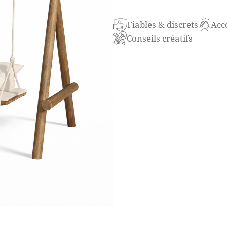
Die Holzschaukel verleiht I
Fiables & discrets
Acc
Mit massivem Holzgestell un
Conseils créatifs
Boho-, Garten- oder Somme