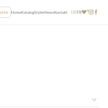
0
DE
FR
aren
Home
Katalog
Styles
News
Kontakt