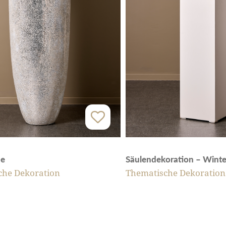
se
Säulendekoration – Winte
che Dekoration
Thematische Dekoration