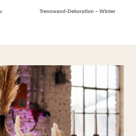
Trennwand-Dekoration – Winter
r
Me
Das
Med
Lei
Far
Sch