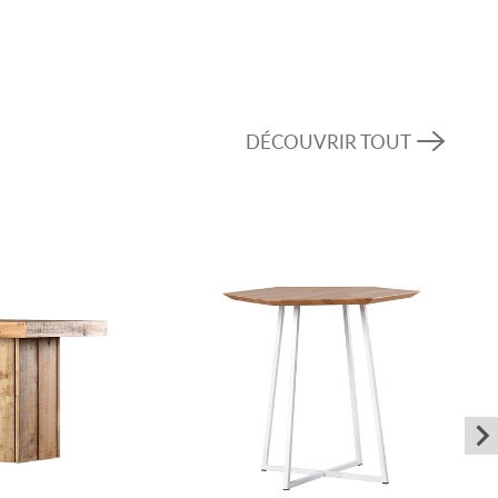
e en bois blanc récupéré et des élégants pieds en
tte table un élément attrayant et indispensable
uhaite un mélange de charme traditionnel et de
Dehaan » est donc un excellent choix pour les
DÉCOUVRIR TOUT
 recherche de pièces de mobilier uniques et
’ambiance de tout événement.