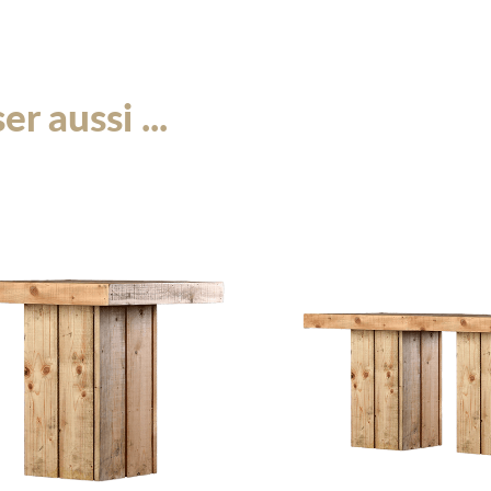
La combinaison de la surfac
épingle à cheveux fait de ce
pour tout événement qui so
r aussi ...
design moderne. La table « 
locations d’événements à la
modernes qui rehaussent l