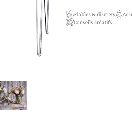
La table « Dehaan » est un 
Fiables & discrets
Acc
souhaitent apporter à la fo
Conseils créatifs
événements. Ce meuble se di
lui donne un aspect aéré et 
La surface en bois de la tab
vintage caractéristique, cr
Cette esthétique rustique e
épingle à cheveux, ajoutant 
élancée mais robuste des pi
de la table, mais lui confèr
La table « Dehaan » est idé
pour les mariages et les dîn
distinctif est recherché. Sa 
réunions conviviales, serva
surface d’exposition élégant