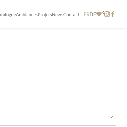
0
FR
DE
atalogue
Ambiances
Projets
News
Contact