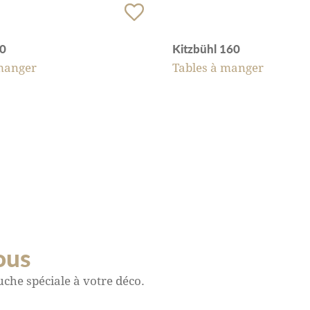
80
Kitzbühl 160
manger
Tables à manger
ous
che spéciale à votre déco.