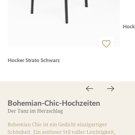
Hock
Hocker Strato Schwarz
Bohemian-Chic-Hochzeiten
M
Der Tanz im Herzschlag
D
Bohemian Chic ist ein Gedicht einzigartiger
M
Schönheit. Ein zeitloser Stil voller Leichtigkeit,
S