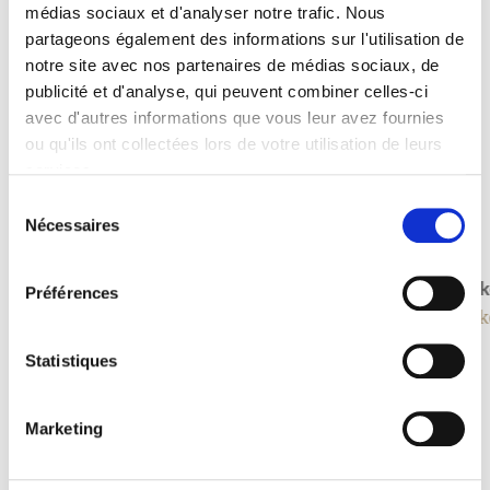
médias sociaux et d'analyser notre trafic. Nous
partageons également des informations sur l'utilisation de
notre site avec nos partenaires de médias sociaux, de
publicité et d'analyse, qui peuvent combiner celles-ci
avec d'autres informations que vous leur avez fournies
ou qu'ils ont collectées lors de votre utilisation de leurs
services.
Sélection
Nécessaires
du
consentement
Hocker Shanghai
Hock
Préférences
Hocker
Hock
Statistiques
Marketing
Oft gesucht mit