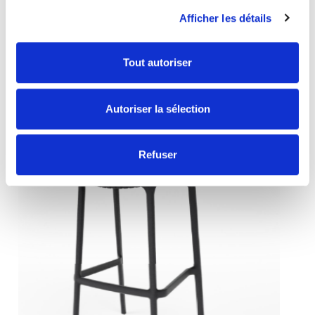
Gewinnbringende Kombos
Afficher les détails
ALLE ENTDECKEN
Tout autoriser
Autoriser la sélection
Refuser