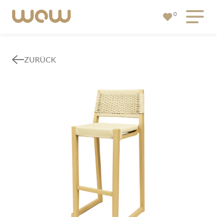
0
ZURÜCK