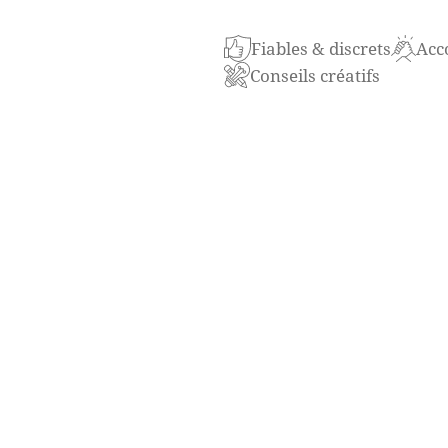
Der Barhocker
„Shanghai“
v
Fiables & discrets
Acc
Industrieästhetik. Sein fili
Conseils créatifs
grafische Linien, während d
stilvollen Kontrast sorgt. D
Der Hocker ist speziell für
eignet sich hervorragend f
Networking-Zonen. Seine of
kommunikative Sitzhaltung 
Sein minimalistisches, struk
industriellen, modernen o
schwarze Metall verleiht d
gepolsterte Sitzfläche den
Der Barhocker Shanghai ist
durch Stabilität und Langle