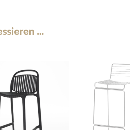
sicheren Stand und hohe Wid
Optik.
Der Barhocker
„Shanghai“
i
sieren ...
suchen, die sowohl funktiona
strukturiert den Raum moder