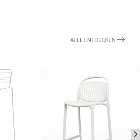
erstandsfähigkeit bei gleichzeitig hochwertiger
st die ideale Wahl für alle, die eine Sitzgelegenheit
l als auch designstark und zeitlos ist. Er
ALLE ENTDECKEN
n und bleibt zugleich vielseitig einsetzbar.