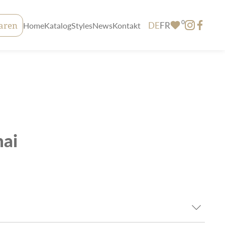
0
DE
FR
aren
Home
Katalog
Styles
News
Kontakt
hai