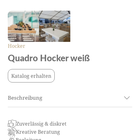
Hocker
Quadro Hocker weiß
Katalog erhalten
Beschreibung
Der „Quadro“ Hocker in Weiß ist eine
Zuverlässig & diskret
hervorragende Wahl für Veranstaltungen, die
Kreative Beratung
sowohl Eleganz als auch modernes Design schätzen.
Begleitung