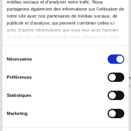
médias sociaux et d'analyser notre trafic. Nous
partageons également des informations sur l'utilisation de
notre site avec nos partenaires de médias sociaux, de
publicité et d'analyse, qui peuvent combiner celles-ci
avec d'autres informations que vous leur avez fournies
ou qu'ils ont collectées lors de votre utilisation de leurs
services.
Sélection
Nécessaires
du
consentement
Shanghai Iron /Kitzbühl
Miam
Préférences
Trennwände und Säulen
Tren
Statistiques
Marketing
Oft gesucht mit