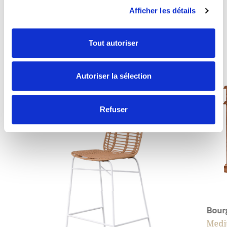
Gewinnbringende Kombos
Afficher les détails
ALLE ENTDECKEN
Tout autoriser
Autoriser la sélection
Refuser
Bour
Medi