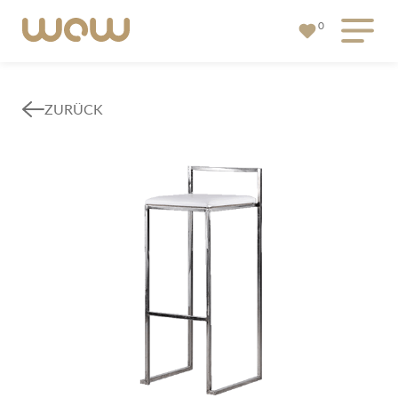
0
ZURÜCK